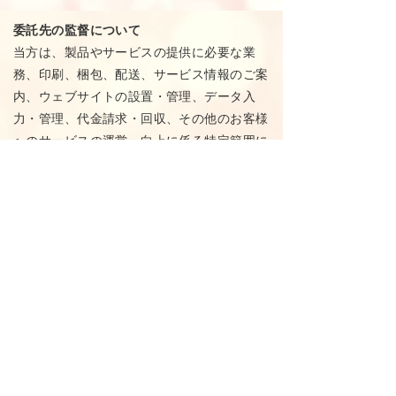
委託先の監督について
当方は、製品やサービスの提供に必要な業
務、印刷、梱包、配送、サービス情報のご案
内、ウェブサイトの設置・管理、データ入
力・管理、代金請求・回収、その他のお客様
へのサービスの運営・向上に係る特定範囲に
おいて、業務の遂行上、個人情報取扱いの全
部又は一部を外部へ委託する場合がありま
す。その場合も、開示する情報は最小限のも
のとし、その個人情報が適切かつ安全に取扱
われるよう、取扱を委託された者に対して必
要な監督を行います。
個人情報内容の照会・訂正・削除について
お客様から個人情報の照会、訂正、削除等の
ご要望があった場合は、所定の手続きでご本
人であることを確認させていただいた上で、