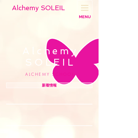
Alchemy SOLEIL
MENU
Alchem
y
SOLEI
L
ALCHEMY SCHOO
L
新着情報