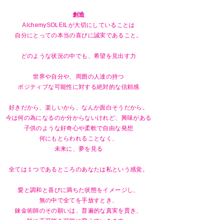
創造
AlchemySOLEILが大切にしていることは
自分にとっての本当の喜びに誠実であること。
どのような状況の中でも、希望を見出す力
世界や自分や、周囲の人達の持つ
ポジティブな可能性に対する絶対的な信頼感
好きだから、楽しいから、なんか面白そうだから。
今は何の為になるのか分からないけれど、興味がある
子供のような好奇心や柔軟で自由な発想
何にもとらわれることなく、
未来に、夢を見る
全ては１つであるところのあなたは私という感覚。
愛と調和と喜びに満ちた状態をイメージし、
無の中で全てを手放すとき、
錬金術師のその願いは、普遍的な真実を貫き、