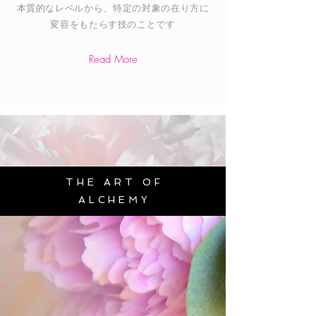
本質的なレベルから、特定の対象の在り方に
変容をもたらす技のことです
Read More
THE ART O
F
​ALCHEM
Y