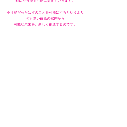
時に不可能を可能に変えていきます。
不可能だったはずのことを可能にするというより
何も無い白紙の状態から
可能な未来を、新しく創造するのです。
錬金術の可能性はアイディア次第で無限です。
あなたにしかないユニークな視点と叡智で、
その創造力を存分に活かせるよう、
お一人お一人の状況に適したサポートをさせていただき
ます。
プロのセラピストの方はもとより、
さまざまな分野の方に
楽しく安全に活用していただけることを願っています。
喜びに満ちた未来を自由に思い描き、
自分や世界をよりハッピーにしたいと望まれている方
の
お手伝いをさせていただけましたら光栄です。