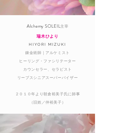
Alchemy SOLEIL
主
宰
瑞木ひより
HIYORI MIZUKI
錬金術師｜アルケミスト
ヒーリング・ファシリテーター
カウンセラー、セラピスト
リーブスシニアスーパーバイザー
２０１０年より
​朝倉
裕美子氏に師事
（旧姓／仲裕美子）